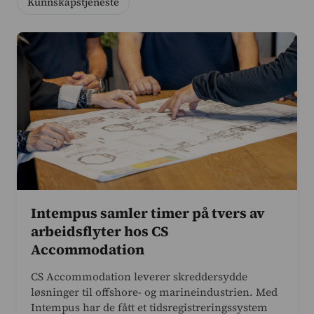
Kunnskapstjeneste
Prising
Kundesaker
Blogg
Om oss
Kontakt oss
Logg inn
Intempus samler timer på tvers av
Intempus Web
Logg inn på kontoen din
arbeidsflyter hos CS
Accommodation
Intempus Admin
(Gammel design)
CS Accommodation leverer skreddersydde
løsninger til offshore- og marineindustrien. Med
Intempus har de fått et tidsregistreringssystem