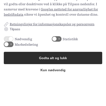
manuell administrasjon
vil godta eller deaktivere ved å klikke på Tilpass nedenfor. I
samsvar med kravene i
Googles nettsted for ansvarlighet for
Som en bedrift med mange ulike utgravninger og
bedriftsdata
sikrer vi åpenhet og kontroll over dataene dine.
prosjekter trengte Kroppedal Museum et system
som kunne håndtere prosjektstyring og utgifter.
Retningslinjer for informasjonskapsler og personvern
Intempus, med sin integrasjon til e-conomic med
Tilpass
prosjektstyring, leverte nettopp det.
Nødvendig
Statistikk
Markedsføring
Kroppedal Museum
Michala Kure
Godta alt og lukk
Kun nødvendig
1
2
3
4