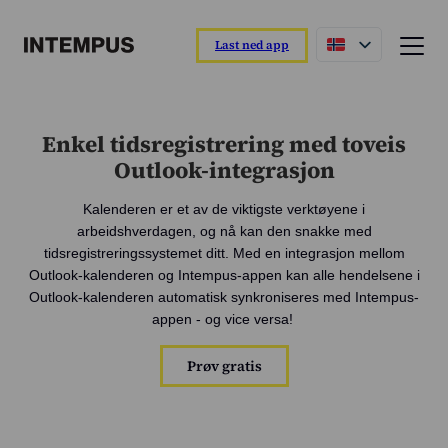
Last ned app
Funksjoner og egenskaper
Enkel tidsregistrering med toveis
Intempus-appen
Outlook-integrasjon
Registrer dagen din direkte fra appen.
Kalenderen er et av de viktigste verktøyene i
Intempus web
arbeidshverdagen, og nå kan den snakke med
Oversikt over rapporter og ansatte.
tidsregistreringssystemet ditt. Med en integrasjon mellom
Intempus terminal
Outlook-kalenderen og Intempus-appen kan alle hendelsene i
Enkel registrering ved ankomst og avreise.
Outlook-kalenderen automatisk synkroniseres med Intempus-
appen - og vice versa!
Integrasjoner
Koble til lønns- eller ERP-systemet ditt.
Prøv gratis
Oversikt over funksjoner
Les mer om funksjonene våre