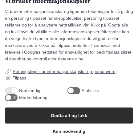
Vi bruker informasjonskapsler
E-post
Vi bruker informasjonskapsler og lignende teknologier for å gi deg
en personlig tilpasset handleopplevelse, personlig tilpasset
reklame og for å analysere nettrafikken vår. Klikk på ‘Godta alle
og lukk’ hvis du vil tillate alle informasjonskapsler. Alternativt kan
du velge hvilke typer informasjonskapsler du vil godta eller
deaktivere ved å klikke på Tilpass nedenfor. I samsvar med
kravene i
Googles nettsted for ansvarlighet for bedriftsdata
sikrer
vi åpenhet og kontroll over dataene dine.
Retningslinjer for informasjonskapsler og personvern
Tilpass
Nødvendig
Statistikk
Markedsføring
Godta alt og lukk
Gærtorvet 3, 1799 København V
Kun nødvendig
Axel Kiers Vej 5A, 8270 Højbjerg, Danmark
CVR: 34696977