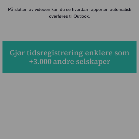
Prising
På slutten av videoen kan du se hvordan rapporten automatisk
overføres til Outlook.
Kundesaker
Blogg
Om oss
Gjør tidsregistrering enklere som
+3.000
andre selskaper
Kontakt oss
Logg inn
Intempus Web
Logg inn på kontoen din
Intempus Admin
(Gammel design)