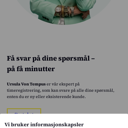
Få svar på dine spørsmål –
på få minutter
Ursula Von Tempus
er vår ekspert på
timeregistrering, som kan svare på alle dine spørsmål,
enten du er ny eller eksisterende kunde.
Start chat
Vi bruker informasjonskapsler