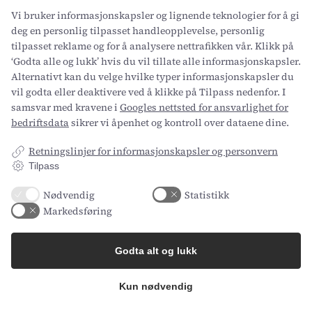
Vi bruker informasjonskapsler og lignende teknologier for å gi
deg en personlig tilpasset handleopplevelse, personlig
tilpasset reklame og for å analysere nettrafikken vår. Klikk på
‘Godta alle og lukk’ hvis du vil tillate alle informasjonskapsler.
Alternativt kan du velge hvilke typer informasjonskapsler du
Gærtorvet 3, 1799 København V
vil godta eller deaktivere ved å klikke på Tilpass nedenfor. I
Axel Kiers Vej 5A, 8270 Højbjerg, Danmark
samsvar med kravene i
Googles nettsted for ansvarlighet for
CVR: 34696977
bedriftsdata
sikrer vi åpenhet og kontroll over dataene dine.
Selskap
Ressurser
Retningslinjer for informasjonskapsler og personvern
Tilpass
Om oss
API
Karriere
Status
Nødvendig
Statistikk
Trygghet og sikkerhet
Varsling av kritikkverdige
Markedsføring
forhold
Juridisk
Koble til
Godta alt og lukk
Retningslinjer for
Kontakt oss
personvern
Kun nødvendig
Linkedin
Databehandleravtale
Facebook