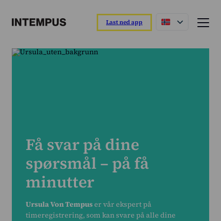
Last ned app
Funksjoner og egenskaper
Intempus-appen
Registrer dagen din direkte fra appen.
Intempus web
Oversikt over rapporter og ansatte.
Intempus terminal
Få svar på dine
Enkel registrering ved ankomst og avreise.
spørsmål – på få
Integrasjoner
Koble til lønns- eller ERP-systemet ditt.
minutter
Oversikt over funksjoner
Ursula Von Tempus
er vår ekspert på
Les mer om funksjonene våre
timeregistrering, som kan svare på alle dine