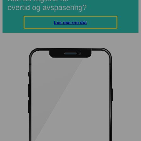
Prising
overtid
og avspasering?
Kundesaker
Les mer om det
Blogg
Om oss
Kontakt oss
Logg inn
Intempus Web
Logg inn på kontoen din
Intempus Admin
(Gammel design)