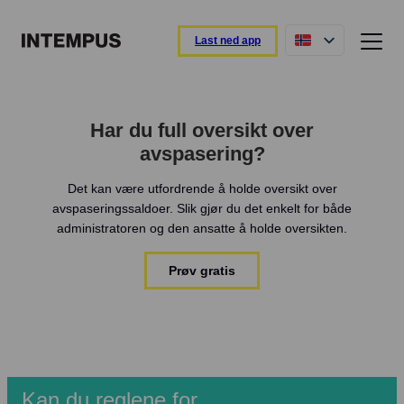
Last ned app
Funksjoner og egenskaper
Har du full oversikt over
Intempus-appen
avspasering?
Registrer dagen din direkte fra appen.
Det kan være utfordrende å holde oversikt over
Intempus web
avspaseringssaldoer. Slik gjør du det enkelt for både
Oversikt over rapporter og ansatte.
administratoren og den ansatte å holde oversikten.
Intempus terminal
Enkel registrering ved ankomst og avreise.
Prøv gratis
Integrasjoner
Koble til lønns- eller ERP-systemet ditt.
Oversikt over funksjoner
Les mer om funksjonene våre
Kan du reglene for