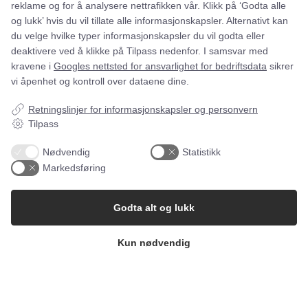
reklame og for å analysere nettrafikken vår. Klikk på ‘Godta alle
appen. Herfra er det bare å sveipe, så er rapporten
og lukk’ hvis du vil tillate alle informasjonskapsler. Alternativt kan
opprettet.
du velge hvilke typer informasjonskapsler du vil godta eller
E-post
De ansatte kan imidlertid ikke selv planlegge eller bytte
deaktivere ved å klikke på Tilpass nedenfor. I samsvar med
vakter.
kravene i
Googles nettsted for ansvarlighet for bedriftsdata
sikrer
vi åpenhet og kontroll over dataene dine.
Retningslinjer for informasjonskapsler og personvern
Tilpass
Nødvendig
Statistikk
Markedsføring
Godta alt og lukk
Kun nødvendig