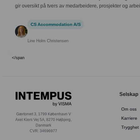
gir oversikt på tvers av medarbeidere, prosjekter og arbei
CS Accommodation A/S
Line Holm Christensen
</span
Selskap
Om oss
Gærtorvet 3, 1799 København V
Karriere
Axel Kiers Vej 5A, 8270 Højbjerg,
Danmark
Trygghet 
CVR: 34696977