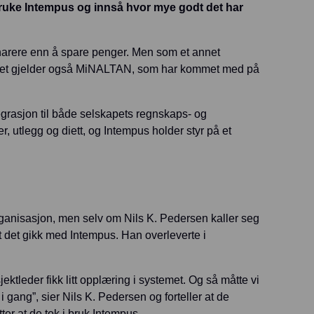
bruke Intempus og innså hvor mye godt det har
snarere enn å spare penger. Men som et annet
g. Det gjelder også MiNALTAN, som har kommet med på
egrasjon til både selskapets regnskaps- og
r, utlegg og diett, og Intempus holder styr på et
rganisasjon, men selv om Nils K. Pedersen kaller seg
tt det gikk med Intempus. Han overleverte i
ktleder fikk litt opplæring i systemet. Og så måtte vi
 gang”, sier Nils K. Pedersen og forteller at de
ter at de tok i bruk Intempus.