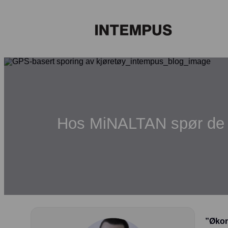
Hos MiNALTAN spør de se
”Økono