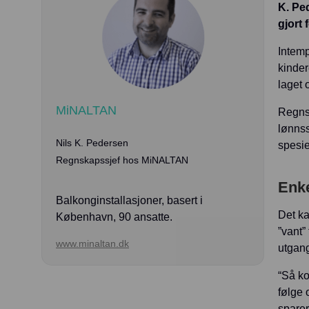
K. Pe
gjort 
Intemp
kinder
laget 
MiNALTAN
Regnsk
lønnss
Nils K. Pedersen
spesie
Regnskapssjef hos MiNALTAN
Enke
Balkonginstallasjoner, basert i
Det ka
København, 90 ansatte.
”vant”
www.minaltan.dk
utgang
“Så ko
følge 
sparer