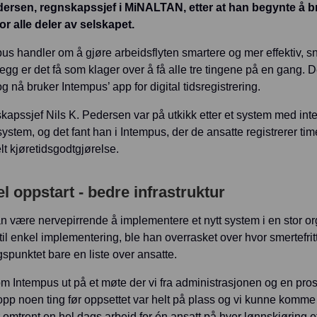
dersen, regnskapssjef i MiNALTAN, etter at han begynte å 
for alle deler av selskapet.
us handler om å gjøre arbeidsflyten smartere og mer effektiv, 
egg er det få som klager over å få alle tre tingene på en gan
og nå bruker Intempus’ app for digital tidsregistrering.
apssjef Nils K. Pedersen var på utkikk etter et system med int
ystem, og det fant han i Intempus, der de ansatte registrerer time
lt kjøretidsgodtgjørelse.
l oppstart - bedre infrastruktur
n være nervepirrende å implementere et nytt system i en stor o
 til enkel implementering, ble han overrasket over hvor smertefri
spunktet bare en liste over ansatte.
m Intempus ut på et møte der vi fra administrasjonen og en prosje
opp noen ting før oppsettet var helt på plass og vi kunne komme i
 omtrent en hel dags arbeid for én ansatt på hver lønnskjøring et