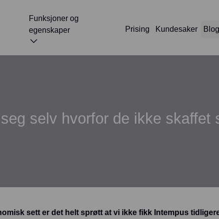
Funksjoner og
Prising
Kundesaker
Blo
egenskaper
g selv hvorfor de ikke skaffet s
misk sett er det helt sprøtt at vi ikke fikk Intempus tidligere