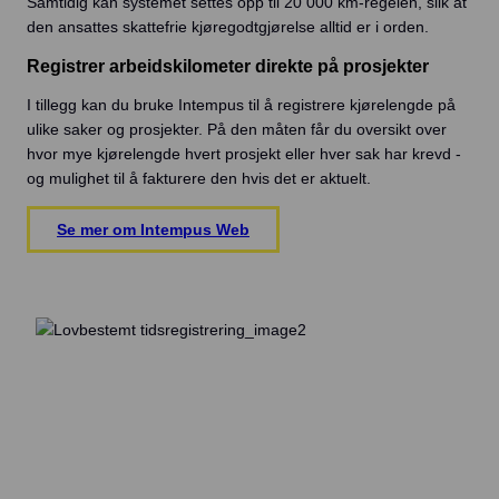
Samtidig kan systemet settes opp til 20 000 km-regelen, slik at
den ansattes skattefrie kjøregodtgjørelse alltid er i orden.
Registrer arbeidskilometer direkte på prosjekter
I tillegg kan du bruke Intempus til å registrere kjørelengde på
ulike saker og prosjekter. På den måten får du oversikt over
hvor mye kjørelengde hvert prosjekt eller hver sak har krevd -
og mulighet til å fakturere den hvis det er aktuelt.
Se mer om Intempus Web