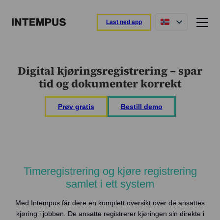
Last ned app
Funksjoner og egenskaper
Digital kjøringsregistrering – spar
Intempus-appen
tid og dokumenter korrekt
Registrer dagen din direkte fra appen.
Intempus web
Prøv gratis
Bestill demo
Oversikt over rapporter og ansatte.
Intempus terminal
Enkel registrering ved ankomst og avreise.
Integrasjoner
Timeregistrering og kjøre registrering
Koble til lønns- eller ERP-systemet ditt.
samlet i ett system
Oversikt over funksjoner
Med Intempus får dere en komplett oversikt over de ansattes
Les mer om funksjonene våre
kjøring i jobben. De ansatte registrerer kjøringen sin direkte i