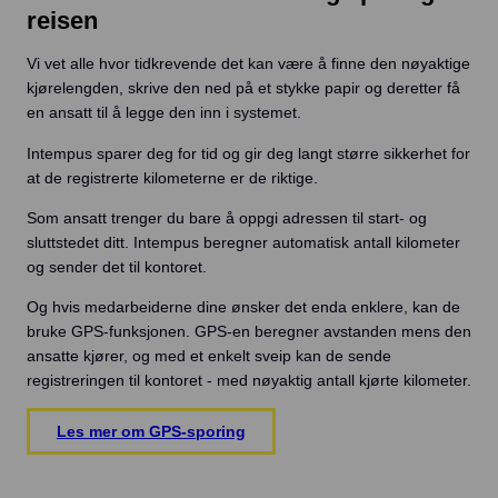
reisen
Vi vet alle hvor tidkrevende det kan være å finne den nøyaktige
kjørelengden, skrive den ned på et stykke papir og deretter få
en ansatt til å legge den inn i systemet.
Intempus sparer deg for tid og gir deg langt større sikkerhet for
at de registrerte kilometerne er de riktige.
Som ansatt trenger du bare å oppgi adressen til start- og
sluttstedet ditt. Intempus beregner automatisk antall kilometer
og sender det til kontoret.
Og hvis medarbeiderne dine ønsker det enda enklere, kan de
bruke GPS-funksjonen. GPS-en beregner avstanden mens den
ansatte kjører, og med et enkelt sveip kan de sende
registreringen til kontoret - med nøyaktig antall kjørte kilometer.
Les mer om GPS-sporing