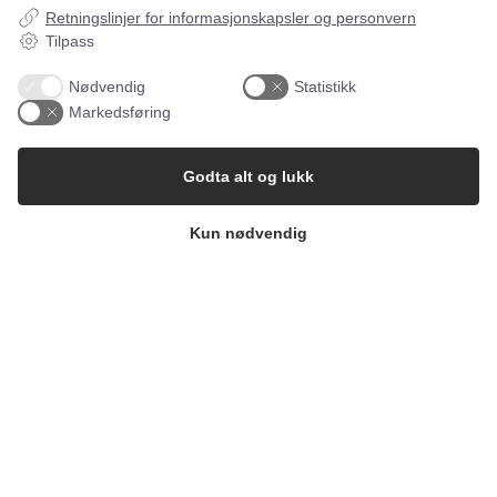
Retningslinjer for informasjonskapsler og personvern
Tilpass
Nødvendig
Statistikk
Markedsføring
13. JULI 2026
ADMINISTRASJON
Godta alt og lukk
Hva må et tidregistreringssystem
kunne i 2026?
Kun nødvendig
Siden arbeidsmiljøloven trådte i kraft 1. juli 2024,
har flere bedrifter fått behov for digitale l…
</span