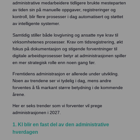
Prising
administrative medarbeidere tidligere brukte mesteparten
av tiden sin på manuelle oppgaver, registreringer og
Kundesaker
kontroll, blir flere prosesser i dag automatisert og støttet
av intelligente systemer.
Blogg
Samtidig stiller både lovgivning og ansatte nye krav til
virksomhetenes prosesser. Krav om tidsregistrering, økt
Om oss
fokus på dokumentasjon og stigende forventninger til
digitale arbeidsprosesser betyr at administrasjonen spiller
Kontakt oss
en mer strategisk rolle enn noen gang før.
Fremtidens administrasjon er allerede under utvikling.
Logg inn
Noen av trendene ser vi tydelig i dag, mens andre
forventes å få markant større betydning i de kommende
årene.
Intempus Web
Logg inn på kontoen din
Her er seks trender som vi forventer vil prege
administrasjonen i 2027.
Intempus Admin
(Gammel design)
1. KI blir en fast del av den administrative
hverdagen