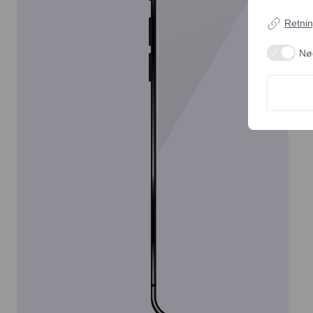
Retnin
Nø