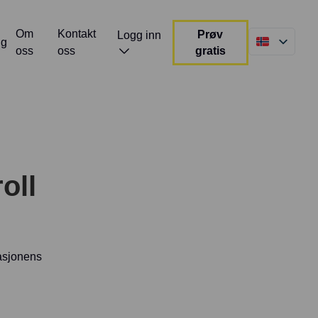
Om
Kontakt
Prøv
Logg inn
gg
oss
oss
gratis
oll
sasjonens