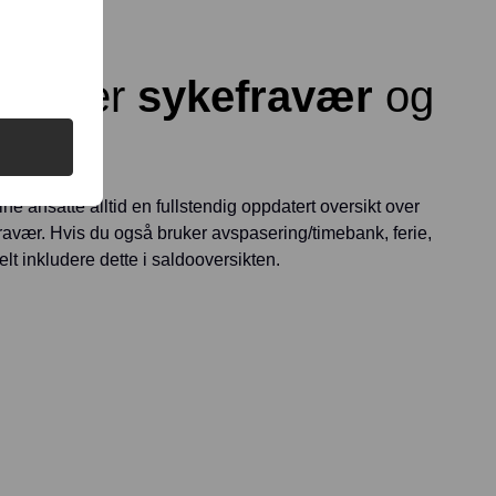
kt over
sykefravær
og
e ansatte alltid en fullstendig oppdatert oversikt over
efravær. Hvis du også bruker avspasering/timebank, ferie,
elt inkludere dette i saldooversikten.