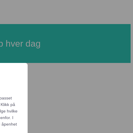
b hver dag
lpasset
 Klikk på
elge hvilke
enfor. I
i åpenhet