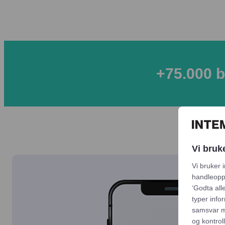
+
75.000
b
Vi bruk
Vi bruker 
handleoppl
‘Godta alle
typer info
samsvar m
og kontrol