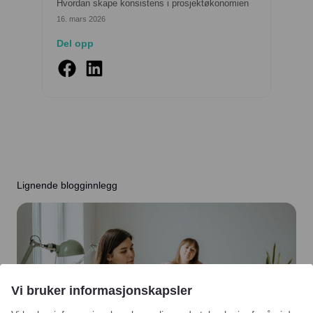
Hvordan skape konsistens i prosjektøkonomien
16. mars 2026
Del opp
Lignende blogginnlegg
Vi bruker informasjonskapsler