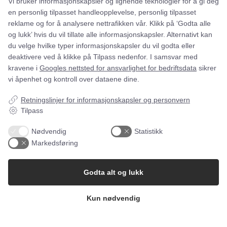
Vi bruker informasjonskapsler og lignende teknologier for å gi deg
en personlig tilpasset handleopplevelse, personlig tilpasset
reklame og for å analysere nettrafikken vår. Klikk på ‘Godta alle
og lukk’ hvis du vil tillate alle informasjonskapsler. Alternativt kan
du velge hvilke typer informasjonskapsler du vil godta eller
08 JUNI 2026
ADMINISTRASJON
deaktivere ved å klikke på Tilpass nedenfor. I samsvar med
Fremtidens administrasjon: 6
kravene i
Googles nettsted for ansvarlighet for bedriftsdata
sikrer
trender som vil forme bedrifter i
vi åpenhet og kontroll over dataene dine.
2027
Retningslinjer for informasjonskapsler og personvern
Administrasjonen er under rask endring. Hvor
Tilpass
administrative medarbeidere tidligere brukte
størs…
Nødvendig
Statistikk
Markedsføring
</span
Godta alt og lukk
Kun nødvendig
Gærtorvet 3, 1799 København V