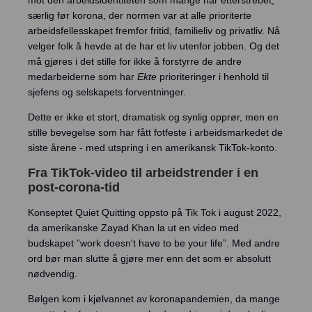
mot den arbeidsidentiteten som mange har etterstrebet,
særlig før korona, der normen var at alle prioriterte
arbeidsfellesskapet fremfor fritid, familieliv og privatliv. Nå
velger folk å hevde at de har et liv utenfor jobben. Og det
må gjøres i det stille for ikke å forstyrre de andre
medarbeiderne som har
Ekte
prioriteringer i henhold til
sjefens og selskapets forventninger.
Dette er ikke et stort, dramatisk og synlig opprør, men en
stille bevegelse som har fått fotfeste i arbeidsmarkedet de
siste årene - med utspring i en amerikansk TikTok-konto.
Fra TikTok-video til arbeidstrender i en
post-corona-tid
Konseptet Quiet Quitting oppsto på Tik Tok i august 2022,
da amerikanske Zayad Khan la ut en video med
budskapet ”work doesn't have to be your life”. Med andre
ord bør man slutte å gjøre mer enn det som er absolutt
nødvendig.
Bølgen kom i kjølvannet av koronapandemien, da mange