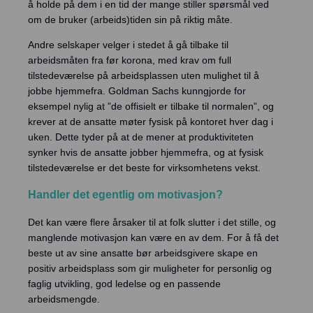
å holde på dem i en tid der mange stiller spørsmål ved
om de bruker (arbeids)tiden sin på riktig måte.
Andre selskaper velger i stedet å gå tilbake til
arbeidsmåten fra før korona, med krav om full
tilstedeværelse på arbeidsplassen uten mulighet til å
jobbe hjemmefra. Goldman Sachs kunngjorde for
eksempel nylig at ”de offisielt er tilbake til normalen”, og
krever at de ansatte møter fysisk på kontoret hver dag i
uken. Dette tyder på at de mener at produktiviteten
synker hvis de ansatte jobber hjemmefra, og at fysisk
tilstedeværelse er det beste for virksomhetens vekst.
Handler det egentlig om motivasjon?
Det kan være flere årsaker til at folk slutter i det stille, og
manglende motivasjon kan være en av dem. For å få det
beste ut av sine ansatte bør arbeidsgivere skape en
positiv arbeidsplass som gir muligheter for personlig og
faglig utvikling, god ledelse og en passende
arbeidsmengde.