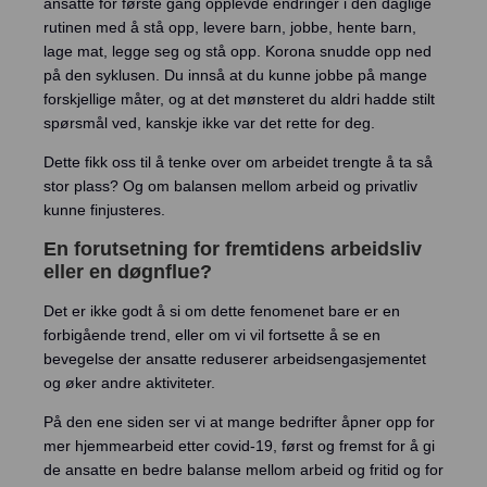
ansatte for første gang opplevde endringer i den daglige
rutinen med å stå opp, levere barn, jobbe, hente barn,
lage mat, legge seg og stå opp. Korona snudde opp ned
på den syklusen. Du innså at du kunne jobbe på mange
forskjellige måter, og at det mønsteret du aldri hadde stilt
spørsmål ved, kanskje ikke var det rette for deg.
Dette fikk oss til å tenke over om arbeidet trengte å ta så
stor plass? Og om balansen mellom arbeid og privatliv
kunne finjusteres.
En forutsetning for fremtidens arbeidsliv
eller en døgnflue?
Det er ikke godt å si om dette fenomenet bare er en
forbigående trend, eller om vi vil fortsette å se en
bevegelse der ansatte reduserer arbeidsengasjementet
og øker andre aktiviteter.
På den ene siden ser vi at mange bedrifter åpner opp for
mer hjemmearbeid etter covid-19, først og fremst for å gi
de ansatte en bedre balanse mellom arbeid og fritid og for