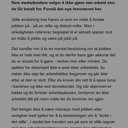
Prising
flere medarbeidere velger å ikke gjøre mer arbeid enn
de får betalt for. Forstå det nye fenomenet her.
Kundesaker
Stille avslutning
kan høres ut som en måte å forlate
jobben på - på en stille og diskret måte. Men i
Blogg
virkeligheten refererer begrepet til et aktuelt opprør mot
en måte å jobbe og være på jobb på.
Om oss
Det handler om å ta en mental beslutning om at jobben
ikke er hele livet ditt, og at du derfor bare gjør akkurat det
Kontakt oss
du er ansatt for å gjøre - verken mer eller mindre. Du
sjekker for eksempel ikke e-post etter arbeidstid, du
Logg inn
møter ikke opp før arbeidstiden begynner og går ikke
etter at den er slutt. Eller du krever din rett til å spise lunsj
i kantinen og ikke ved skrivebordet. Og når skjermen er
Intempus Web
lukket og du forlater arbeidsplassen, forstyrrer du ikke
Logg inn på kontoen din
arbeidet ditt på noen måte før du kommer inn igjen.
Intempus Admin
Det trenger ikke å være misnøye med jobben eller
(Gammel design)
uenighet med sjefen for å ta beslutningen om å “slutte i
det stille”. I stedet bør trenden ses på som et stille opprør