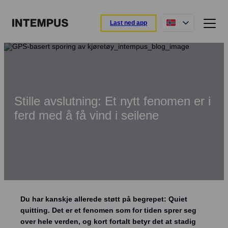
Last ned app
Funksjoner og egenskaper
Intempus-appen
Registrer dagen din direkte fra appen.
Stille avslutning: Et nytt fenomen er i
Intempus web
ferd med å få vind i seilene
Oversikt over rapporter og ansatte.
Intempus terminal
Enkel registrering ved ankomst og avreise.
Integrasjoner
Koble til lønns- eller ERP-systemet ditt.
Du har kanskje allerede støtt på begrepet: Quiet
Oversikt over funksjoner
quitting. Det er et fenomen som for tiden sprer seg
Les mer om funksjonene våre
over hele verden, og kort fortalt betyr det at stadig